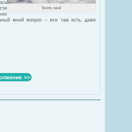
ась
Scots seal
сти
нно
нный мной вопрос – все там есть, даже
олжение >>