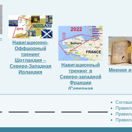
–
Навигационно-
Оффшорный
тренинг
Шотландия –
Навигационный
Северо-Западная
Мнения и
тренинг в
Ирландия
Северо-западной
Франции
(Северная
Бретонь)
Соглаш
Правила
Правила
Правила