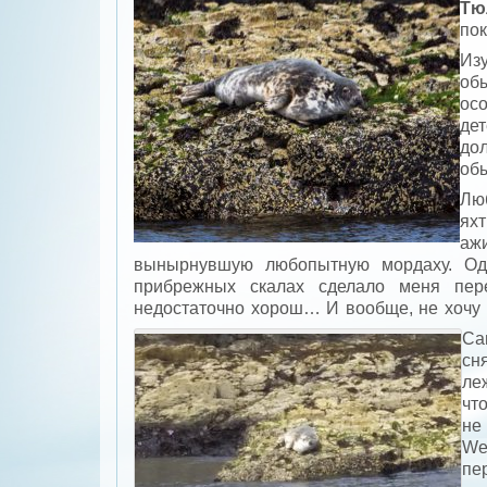
Тю
по
Из
об
ос
де
до
обы
Лю
ях
аж
вынырнувшую любопытную мордаху. Одн
прибрежных скалах сделало меня пер
недостаточно хорош… И вообще, не хочу с
Са
сн
ле
чт
не
We
пе