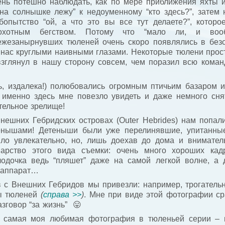
ень потешно наблюдать, как по мере приближения яхты и
 на солнышке лежу” к недоуменному “кто здесь?”, затем
бопытство “ой, а что это вы все тут делаете?”, которо
охотным бегством. Потому что “мало ли, и вооб
ежезанырнувших тюленей очень скоро появлялись в без
 нас круглыми наивными глазами. Некоторые тюлени прост
зглянул в нашу сторону совсем, чем поразил всю команду
ь, издалека!) полюбовались огромным птичьим базаром и
именно здесь мне повезло увидеть и даже немного снять 
тельное зрелище!
нешних Гебридских островах (Outer Hebrides) нам попали
тенышами! Детеныши были уже перелинявшие, упитанны
ло увлекательно, но, лишь доехав до дома и внимател
варство этого вида съемки: очень много хороших кад
лодочка ведь “пляшет” даже на самой легкой волне, а 
оаппарат…
в с Внешних Гебридов мы привезли: например, трогатель
ры тюленей
(
справа >>
)
. Мне при виде этой фотографии ср
зговор “за жизнь” 😛
 самая моя любимая фотография в тюленьей серии – 