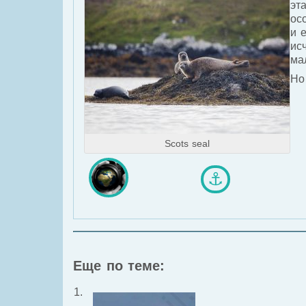
эт
ос
и 
ис
ма
Но
Scots seal
⚓
Еще по теме: