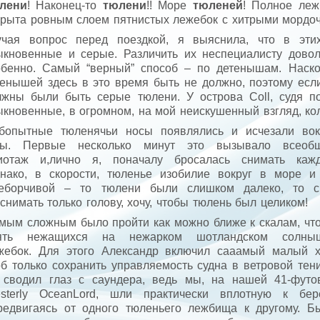
лени
! Наконец-то
тюлени
!! Море
тюленей
! Полное леж
крыта ровным слоем пятнистых лежебок с хитрыми мордоч
учая вопрос перед поездкой, я выяснила, что в эт
ыкновенные и серые. Различить их неспециалисту довол
обенно. Самый “верный” способ – по детенышам. Наск
тенышей здесь в это время быть не должно, поэтому есл
лжны были быть серые тюлени. У острова Coll, судя п
кновенные, в огромном, на мой неискушенный взгляд, ко
бопытные тюленячьи носы появлялись и исчезали вок
ты. Первые несколько минут это вызывало всеоб
иотаж и,лично я, поначалу бросалась снимать каж
ако, в скорости, тюленье изобилие вокруг в море и
еборчивой – то тюлени были слишком далеко, то с
нимать только голову, хочу, чтобы тюлень был целиком!
мым сложным было пройти как можно ближе к скалам, чт
ять нежащихся на нежарком шотландском солны
жебок. Для этого Александр включил сааамый малый х
об только сохранить управляемость судна в ветровой тени
 сводил глаз с саундера, ведь мы, на нашей 41-футо
sterly OceanLord, шли практически вплотную к бере
редвигаясь от одного тюленьего лежбища к другому. Б