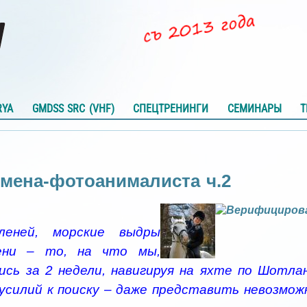
RYA
GMDSS SRC (VHF)
СПЕЦТРЕНИНГИ
СЕМИНАРЫ
Т
мена-фотоанималиста ч.2
еней, морские выдры
лени – то, на что мы,
ись за 2 недели, навигируя на яхте по Шотла
усилий к поиску – даже представить невозможн