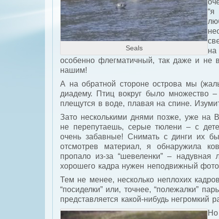
оч
“я
лю
не
св
Seals
на
особенно флегматичный, так даже и не в
нашим!
А на обратной стороне острова мы (жал
диадему. Птиц вокруг было множество – 
плещутся в воде, плавая на спине. Изуми
Зато несколькими днями позже, уже на В
не перепутаешь, серые тюлени – с де
очень забавные! Снимать с динги их бы
отсмотрев материал, я обнаружила ко
пропало из-за “шевеленки” – надувная 
хорошего кадра нужен неподвижный фот
Тем не менее, несколько неплохих кадро
“посиделки” или, точнее, “полежалки” па
представляется какой-нибудь негромкий ра
Но