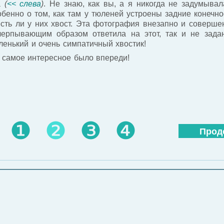
а
(
<< слева
)
. Не знаю, как вы, а я никогда не задумывал
обенно о том, как там у тюленей устроены задние конечно
есть ли у них хвост. Эта фотография внезапно и соверше
черпывающим образом ответила на этот, так и не зада
ленький и очень симпатичный хвостик!
 самое интересное было впереди!
❶
❷
❸
❹
Прод