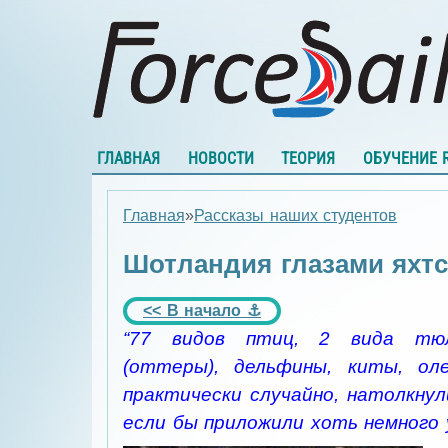
ГЛАВНАЯ
НОВОСТИ
ТЕОРИЯ
ОБУЧЕНИЕ 
Главная
»
Рассказы наших студентов
Шотландия глазами яхтс
<< В начало ⚓
“77 видов птиц, 2 вида тюл
(оттеры), дельфины, киты, о
практически случайно, натолкнул
если бы приложили хоть немного 