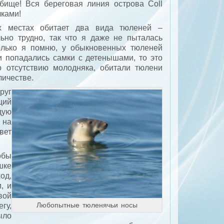
бище! Вся береговая линия острова Coll
ками!
их местах обитает два вида тюленей –
ьно трудно, так что я даже не пыталась
олько я помню, у обыкновенных тюленей
и попадались самки с детенышами, то это
о отсутствию молодняка, обитали тюлени
личестве.
руг
щий
дую
 на
вет
обы
шке
од,
, и
вой
Любопытные тюленячьи носы
гу,
ыло