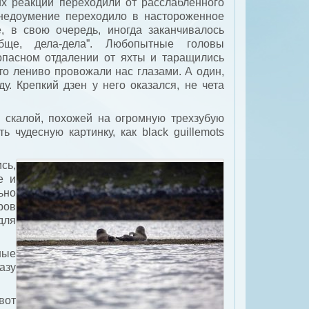
х реакции переходили от расслабленного
 недоумение переходило в настороженное
е, в свою очередь, иногда заканчивалось
ще, дела-дела”. Любопытные головы
опасном отдалении от яхты и таращились
о лениво провожали нас глазами. А один,
. Крепкий дзен у него оказался, не чета
 скалой, похожей на огромную трехзубую
чудесную картинку, как black guillemots
сь,
е и
ьно
ров
для
ные
азу
вот