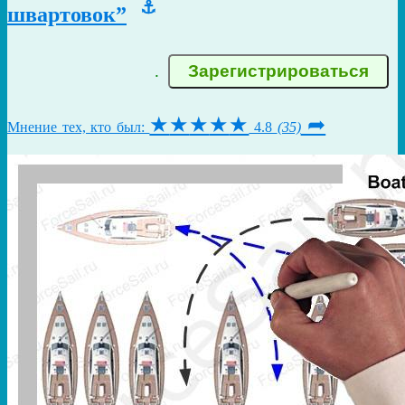
⚓
швартовок”
.
★
★
★
★
★
➦
Мнение тех, кто был:
4.8
(35)