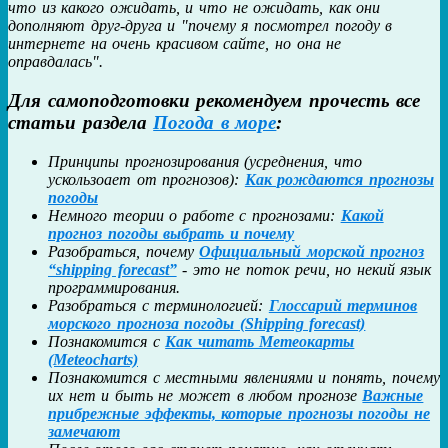
что из какого ожидать, и что не ожидать, как они
дополняют друг-друга и "почему я посмотрел погоду в
интернете на очень красивом сайте, но она не
оправдалась".
Для самоподготовки рекомендуем прочесть все
статьи раздела
Погода в море
:
Принципы прогнозирования (усреднения, что
ускользоает от прогнозов):
Как рождаются прогнозы
погоды
Немного теории о работе с прогнозами:
Какой
прогноз погоды выбрать и почему
Разобраться, почему
Официальный морской прогноз
“shipping forecast”
- это не поток речи, но некий язык
программирования.
Разобраться с терминологией:
Глоссарий терминов
морского прогноза погоды (Shipping forecast)
Познакомится с
Как читать Метеокарты
(Meteocharts)
Познакомится с местными явлениями и понять, почему
их нет и быть не может в любом прогнозе
Важные
прибрежные эффекты, которые прогнозы погоды не
замечают