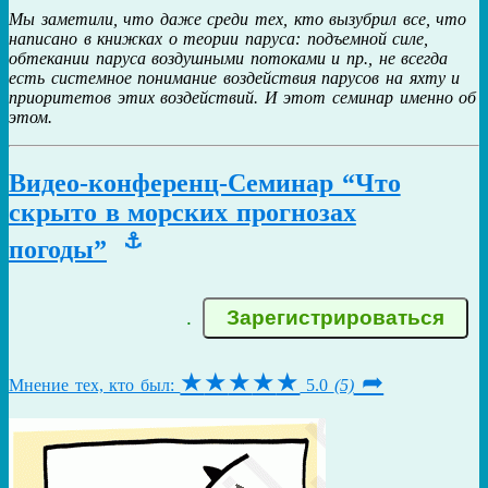
Мы заметили, что даже среди тех, кто вызубрил все, что
написано в книжках о теории паруса: подъемной силе,
обтекании паруса воздушными потоками и пр., не всегда
есть системное понимание воздействия парусов на яхту и
приоритетов этих воздействий. И этот семинар именно об
этом.
Видео-конференц-Семинар “Что
скрыто в морских прогнозах
⚓
погоды”
.
★
★
★
★
★
➦
Мнение тех, кто был:
5.0
(5)