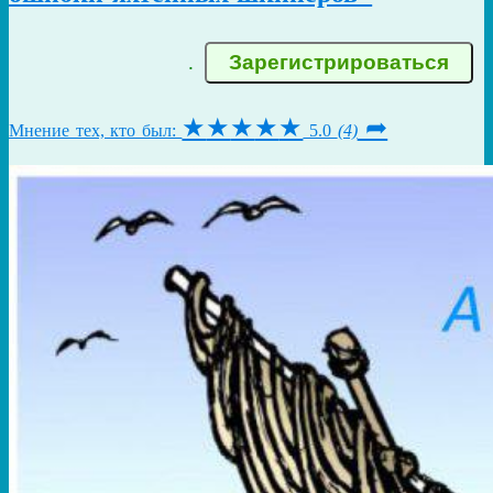
.
★
★
★
★
★
➦
Мнение тех, кто был:
5.0
(4)