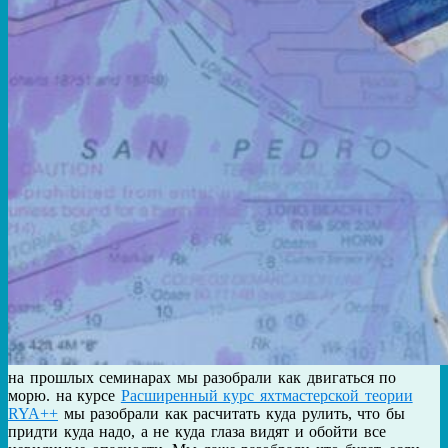
на прошлых семинарах мы разобрали как двигаться по
морю. на курсе
Расширенный курс яхтмастерской теории
RYA++
мы разобрали как расчитать куда рулить, что бы
придти куда надо, а не куда глаза видят и обойти все