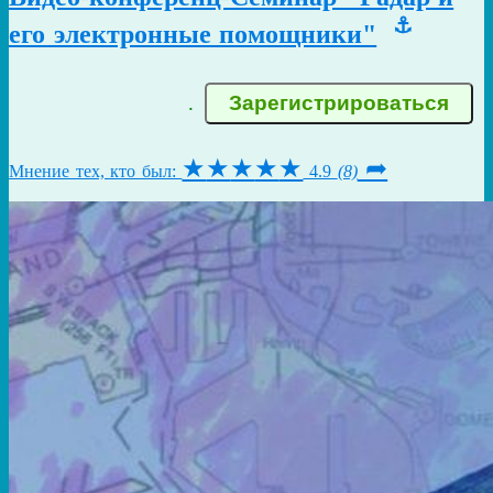
⚓
его электронные помощники"
.
★
★
★
★
★
➦
Мнение тех, кто был:
4.9
(8)