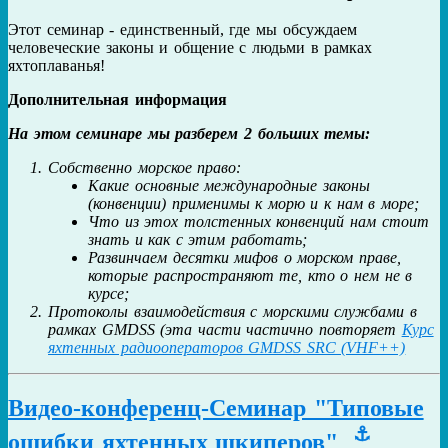
Этот семинар - единственный, где мы обсуждаем
человеческие законы и общение с людьми в рамках
яхтоплаванья!
Дополнительная информация
На этом семинаре мы разберем 2 больших темы:
Собственно морское право:
Какие основные международные законы
(конвенции) применимы к морю и к нам в море;
Что из этох толстенных конвенций нам стоит
знать и как с этим работать;
Развинчаем десятки мифов о морском праве,
которые распространяют те, кто о нем не в
курсе;
Протоколы взаимодействия с морскими службами в
рамках GMDSS (эта части частично повторяет
Курс
яхтенных радиооператоров GMDSS SRC (VHF++)
Видео-конференц-Семинар "Типовые
⚓
ошибки яхтенных шкиперов"