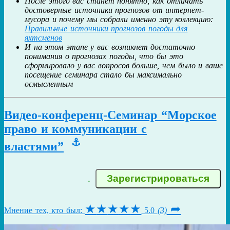
После этого вас станет понятно, как отличать
достоверные источники прогнозов от интернет-
мусора и почему мы собрали именно эту коллекцию:
Правильные источники прогнозов погоды для
яхтсменов
И на этом этапе у вас возникнет достаточно
понимания о прогнозах погоды, что бы это
сформировало у вас вопросов больше, чем было и ваше
посещение семинара стало бы максимально
осмысленным
Видео-конференц-Семинар “Морское
право и коммуникации с
⚓
властями”
.
★
★
★
★
★
➦
Мнение тех, кто был:
5.0
(3)