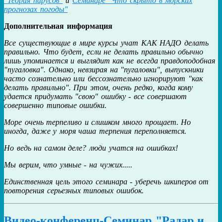
"Теория парусов"
и
Семинаре "Что скрыто в морских
прогнозах погоды"
Дополнительная информация
Все существующие в мире курсы учат КАК НАДО делать
правильно. Что будет, если не делать правильно обычно
лишь упоминается и выглядит как не всегда правдоподобная
"пугаловка". Однако, невзирая на "пугаловки", выпускники
часто сознательно или бессознательно игнорируют "как
делать правильно". При этом, очень редко, когда кому
удается придумать "свою" ошибку - все совершают
совершенно типовые ошибки.
Море очень терпеливо и слишком много прощает. Но
иногда, даже у моря чаша терпения переполняется.
Но ведь на самом деле? люди учатся на ошибках!
Мы верим, что умные - на чужих.....
Единственная цель этого семинара - уберечь шкиперов от
повторения серьезных типовых ошибок.
Видео-конференц-Семинар "Радар и