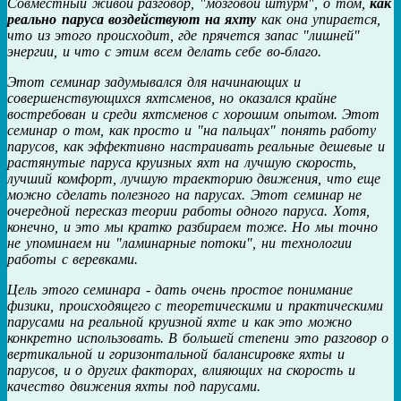
Совместный живой разговор, "мозговой штурм", о том,
как
реально паруса воздействуют на яхту
как она упирается,
что из этого происходит, где прячется запас "лишней"
энергии, и что с этим всем делать себе во-благо.
Этот семинар задумывался для начинающих и
совершенствующихся яхтсменов, но оказался крайне
востребован и среди яхтсменов с хорошим опытом. Этот
семинар о том, как просто и "на пальцах" понять работу
парусов, как эффективно настраивать реальные дешевые и
растянутые паруса круизных яхт на лучшую скорость,
лучший комфорт, лучшую траекторию движения, что еще
можно сделать полезного на парусах. Этот семинар не
очередной пересказ теории работы одного паруса. Хотя,
конечно, и это мы кратко разбираем тоже. Но мы точно
не упоминаем ни "ламинарные потоки", ни технологии
работы с веревками.
Цель этого семинара - дать очень простое понимание
физики, происходящего с теоретическими и практическими
парусами на реальной круизной яхте и как это можно
конкретно использовать. В большей степени это разговор о
вертикальной и горизонтальной балансировке яхты и
парусов, и о других факторах, влияющих на скорость и
качество движения яхты под парусами.