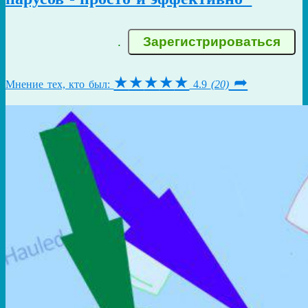
.
★
★
★
★
★
➦
Мнение тех, кто был:
4.9
(20)