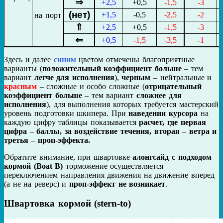
⇒
+2,5
+0,5
-1,5
-3
(нет)
+1,5
-0,5
-2,5
-2
на порт
⇑
+2,5
+0,5
-1,5
-3
⇐
+0,5
-1,5
-3,5
-1
Здесь и далее
синим
цветом отмечены благоприятные
варианты (
положительный коэффициент больше
– тем
вариант
легче для исполнения
),
черным
– нейтральные и
красным
– сложные и особо сложные (
отрицательный
коэффициент больше
– тем вариант
сложнее для
исполнения
), для выполнения которых требуется мастерский
уровень подготовки шкипера. При
наведении курсора
на
каждую цифру таблицы показывается
расчет, где первая
цифра – баллы, за воздействие течения, вторая – ветра и
третья – проп-эффекта.
Обратите внимание, при швартовке
алонгсайд с подходом
кормой (Boat B)
торможение осуществляется
переключением направления движения на движение вперед
(а не на реверс) и
проп-эффект не возникает
.
Швартовка кормой (stern-tо)