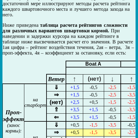
достаточной мере иллюстрируют методы расчета рейтинга
каждого швартовочного места и лучшего метода захода на
него.
Ниже приведена
таблица расчета рейтингов сложности
для различных вариантов швартовки кормой.
При
наведении и задержки курсора на каждом рейтинге в
таблице ниже высвечивается расчет его значения. В расчете
1ая цифра – рейтинг воздействия течения, 2ая – ветра, 3я –
проп-эффекта, 4я – коэффициент за остановку, если есть:
Boat A
↑
↓
↑
(нет)
Ветер
⇓
+1,5
-0,5
-2,5
-1,5
⇒
+1,5
-0,5
-2,5
-3,5
на
(нет)
+2,5
+0,5
-1,5
-2,5
старборт
⇑
+3,5
+1,5
-0,5
-3,5
Проп-
⇐
+3,5
+1,5
-0,5
-1,5
эффект
⇓
+0,5
-1,5
-3,5
-0,5
(занос
кормы):
⇒
+0,5
-1,5
-3,5
-2,5
на