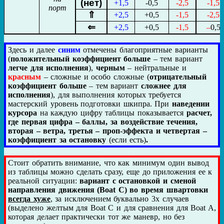
(нет)
+1,5
-0,5
-2,5
-1,5
порт
⇑
+2,5
+0,5
-1,5
-2,5
⇐
+2,5
+0,5
-1,5
–
0,5
Здесь и далее
синим
отмечены благоприятные варианты
(
положительный коэффициент больше
– тем вариант
легче для исполнения
),
черным
– нейтральные и
красным
– сложные и особо сложные (
отрицательный
коэффициент больше
– тем вариант
сложнее для
исполнения
), для выполнения которых требуется
мастерский уровень подготовки шкипра. При
наведении
курсора
на каждую цифру таблицы показывается
расчет,
где первая цифра – баллы, за воздействие течения,
вторая – ветра, третья – проп-эффекта и четвертая –
коэффициент за остановку
(если есть)
.
Стоит обратить внимание, что как минимум один вывод
из таблицы можно сделать сразу, еще до приложения ее к
реальной ситуации:
вариант с остановкой и сменой
направления движения (Boat C) во время швартовки
всегда хуже
, за исключением буквально 3х случаев
(выделено желтым для Boat C и для сравнения для Boat A,
которая делает практически тот же маневр, но без