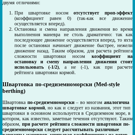
двумя отличиями:
При швартовке носом
отсутствует проп-эффект
(коэффициент равен 0) (так-как все движение
осуществляется вперед).
Остановка и смена направления движения во время
выполнения маневра не столь драматично: так как
последующее движение осуществляется вперед, то яхта
после остановки начинает движение быстрее, нежели
движение назад. Таким образом, для расчета рейтинга
сложности швартовки носом
коэффициент на
остановку и смену направления движения стоит
использовать (-1/2)
, а не (-1), как при расчете
рейтинга швартовки кормой.
Швартовка
по-средиземноморски (Med-style
berthing
)
Швартовка
по-средиземноморски
– во многом
аналогична
швартовке кормой
, но как и следует из названия, этот тип
швартовки в основном используется в Средиземном море, в
котором, как известно, заметные течения отсутствуют. Таким
образом,
при расчете рейтинга сложности швартовки по-
средиземноморски следует рассчитывать различные
варианты маневров, учитывая коэффициенты на ветер,