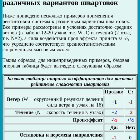
различных вариантов швартовок
Ниже приведено несколько примеров применения
рейтинговой системы к различным вариантам швартовок.
Все примеры рассмотрены в условиях достаточно средних
ветров (в районе 12-20 узлов, т.е. W=1) и течений (2 узла,
т.е. N=2), а сила воздействия проп-эффекта принята за ½,
что усреднено соответствует среднестатистическим
современным массовым яхтам.
Таким образом, для нижеприведенных примеров, базовая
опорная таблица будет выглядеть следующим образом:
Базовая таблица опорных коэффициентов для расчета
рейтингов сложности швартовки
Против:
С:
Ветер
(W – округленный результат деления
+1
-1
сила ветра в узлах на 16)
Течение
(N – скорость течения в узлах)
+2
-2
Проп-эффект
-½
+½
Да:
Нет:
Остановка и перемена направления
-1
0