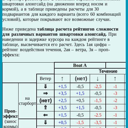
швартовки алонгсайд (на движении вперед носом и
кормой), а в таблице приведены расчеты для 30
подвариантов для каждого варианта (всего 60 комбинаций
условий), которые покрывают все возможные случаи.
Ниже приведена
таблица расчета рейтингов сложности
для различных вариантов швартовки алонгсайд.
При
наведении и задержке курсора на каждом рейтинге в
таблице, высвечивается его расчет. Здесь 1ая цифра –
рейтинг воздействия течения, 2ая – ветра, 3я – проп-
эффекта:
Boat A
Течение
↑
↓
↑
(нет)
Ветер
⇓
+1,5
-0,5
-2,5
-1
⇒
+3,5
+1,5
-0,5
-3
на
(нет)
+2,5
+0,5
-1,5
-2
старборт
⇑
+3,5
+1,5
-0,5
-3
Проп-
⇐
+1,5
-0,5
-2.5
-1
эффект
(занос
⇓
+0,5
-1,5
-3,5
-1
кормы)