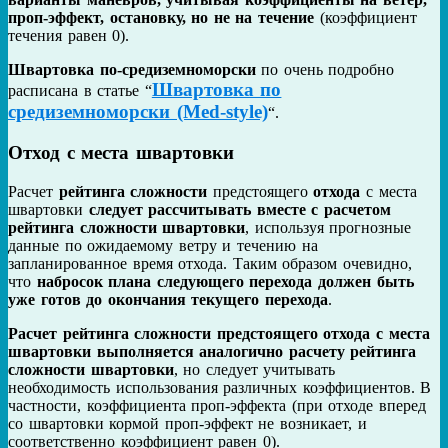
проп-эффект, остановку, но не на течение
(коэффициент
течения равен 0).
Швартовка по-средиземноморски
по очень подробно
Швартовка по
расписана в статье “
средиземноморски (Med-style)
“.
Отход с места швартовки
Расчет
рейтинга сложности
предстоящего
отхода
с места
швартовки
следует рассчитывать вместе с расчетом
рейтинга сложности швартовки
, используя прогнозные
данные по ожидаемому ветру и течению на
запланированное время отхода. Таким образом очевидно,
что
набросок плана следующего перехода должен быть
уже готов до окончания текущего перехода
.
Расчет рейтинга сложности предстоящего отхода с места
швартовки выполняется аналогично расчету рейтинга
сложности швартовки
, но следует учитывать
необходимость использования различных коэффициентов. В
частности, коэффициента проп-эффекта (при отходе вперед
со швартовки кормой проп-эффект не возникает, и
соответственно коэффициент равен 0).