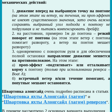
механических действий:
движение вперед на выбранную точку на понтоне
(на этом этапе ни ветер, ни течения, ни проп-эффект
не имеют существенного значения, зато очень важно
сохранять выбранный угол подхода к понтону не
подруливая и не пытаясь компенсировать дрейф)
;
на расстоянии, примерно 1м до понтона –
резкий
поворот от понтона
(на этом этапе ветер с понтона
помогает развороту, а ветер на понтон мешает
развороту)
одновременно с поворотом руля и для обеспечения
полной остановки
направление движение меняется
на противоположное.
На этом этапе:
а)
проп-эффект «подтягивает» или отталкивает
корму
к понтону (
только при использовании реверса –
Boat A
);
б)
встречный ветер и/или течение помогают, а
попутные мешают остановится.
Швартовка алонгсайд
очень подробно расписана в статьях
Швартовка яхты Алонгсайд (лагом)
“
” и
Швартовка яхты Алонгсайд (лагом) реверсом
“
“.
В примере рассмотрено 2 основных варианта выполнения