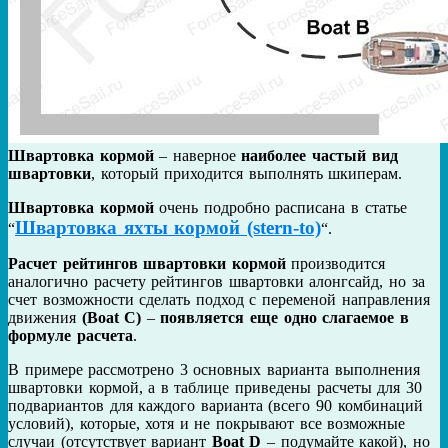
Швартовка кормой
– наверное
наиболее частый вид
швартовки
, который приходится выполнять шкиперам.
Швартовка кормой
очень подробно расписана в статье
Швартовка яхты кормой (stern-to)
“
“.
Расчет рейтингов швартовки кормой
производится
аналогично расчету рейтингов швартовки алонгсайд, но за
счет возможности сделать подход с переменой направления
движения
(Boat C)
–
появляется еще одно слагаемое в
формуле расчета
.
В примере рассмотрено 3 основных варианта выполнения
швартовки кормой, а в таблице приведены расчеты для 30
подвариантов для каждого варианта (всего 90 комбинаций
условий), которые, хотя и не покрывают все возможные
случаи (отсутствует вариант
Boat D
– подумайте какой), но