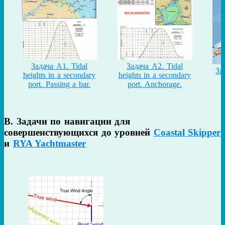
Задача A1. Tidal
Задача A2. Tidal
За
heights in a secondary
heights in a secondary
port. Passing a bar.
port. Anchorage.
B. Задачи по навигации для
совершенствующихся до уровней
Coastal Skipper
и
RYA Yachtmaster