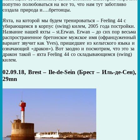
попутно полюбоваться на все то, что нам тут заботливо
создала природа и….бретонцы.
Яхта, на которой мы будем тренироваться – Feeling 44 с
убирающимся в корпус (swing) килем, 2005 года постройки.
Название нашей яхты – st.Erwan. Erwan – до сих пор весьма
распространенное бретонское мужское имя (офранцуженный
вариант звучит как Yves), пришедшее из кельтского языка и
означающий «дракон»). Вот заодно и посмотрим, что это за
дракон такой – яхта Feeling 44 со складывающимся (swing)
килем.
02.09.18, Brest – Ile-de-Sein (Брест – Иль-де-Cен),
29mn