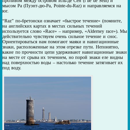
проливом между островом Иль-де Сен (l’île de Sein) и
мысом Ра (Пуэнт-дю-Ра, Pointe-du-Raz) и направляемся на
юг.
“Raz” по-бретонски означает «быстрое течение» (помните,
на английских картах в местах сильных течений
используется слово «Race» – например, «Alderney race»). Мы
действительно чувствуем очень сильное течение и снос.
Ориентироваться нам помогают маяки и навигационные
знаки, расположенные на этом отрезке пути. Непонятно,
какие по прочности цепи удерживают навигационные знаки
на месте от срыва их течением, но порой знаки еле видны
над поверхностью воды – настолько течение затягивает их
под воду.