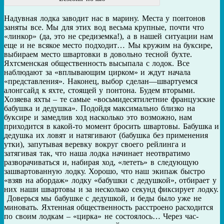
Надувная лодка заводит нас в марину. Места у понтонов
заняты все. Мы для этих вод весьма крупные, почти что
«линкор» (да, это не средиземка!), а в нашей ситуации нам
еще и не всякое место подходит… Мы кружим на буксире,
выбираем место швартовки в довольно тесной бухте.
Яхтсменская общественность высыпала с лодок. Все
наблюдают за «вплывающим цирком» и ждут начала
«представления». Наконец, выбор сделан—швартуемся
алонгсайд к яхте, стоящей у понтона. Будем вторыми.
Хозяева яхты – те самые «восьмидесятилетние французские
бабушка и дедушка». Подойдя максимально близко на
буксире и замедлив ход насколько это возможно, нам
приходится в какой-то момент бросить швартовы. Бабушка и
дедушка их ловят и натягивают (бабушка без применения
утки), запутывая веревку вокруг своего рейлинга и
затягивая так, что наша лодка начинает неотвратимо
разворачиваться и, набирая ход, «лететь» в следующую
зашвартованную лодку. Хорошо, что наш экипаж быстро
«взяв на абордаж» лодку «бабушки с дедушкой», отбирает у
них наши швартовы и за несколько секунд фиксирует лодку.
Доверься мы бабушке с дедушкой, и беды было уже не
миновать. Яхтенная общественность расстроено расходится
по своим лодкам – «цирка» не состоялось… Через час-