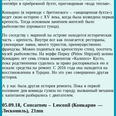
сентябре в прибрежной бухте, приговаривая «вода теплая».
Конкарно (в переводе с бретонского – «защищенная бухта»)
ведет свою историю с XV века, когда была возведена первая
крепость. Тогда основным занятием жителей было
рыболовство (промысел тунца).
По соседству с мариной на острове находится историческая
часть – крепость. Внутри все как полагается: рестораны,
сувенирные лавки, много туристов, преимущественно
французы. Можно подняться на крепостную стену, посетить
музей рыболовства. На верфи Пириу (Piriou Shipyard) залива
Конкарно лет семь стояла знаменитая «Калипсо» Кусто,
пока родственники судились за право распоряжаться ею и
искали средства на ремонт. С 2016 года она находится на
восстановлении в Турции. Но это уже совершенно другая
история.
А у нас была другая история ремонта. Пока в первой
половине дня команда гуляла по городу, вызванный механик
с капитаном разбирались с двигателем.
05.09.18, Concarneu – Lesconil (Конкарно —
Лескониль), 21mn