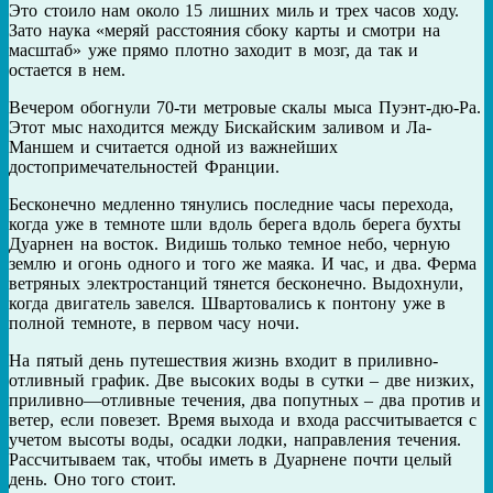
Это стоило нам около 15 лишних миль и трех часов ходу.
Зато наука «меряй расстояния сбоку карты и смотри на
масштаб» уже прямо плотно заходит в мозг, да так и
остается в нем.
Вечером обогнули 70-ти метровые скалы мыса Пуэнт-дю-Ра.
Этот мыс находится между Бискайским заливом и Ла-
Маншем и считается одной из важнейших
достопримечательностей Франции.
Бесконечно медленно тянулись последние часы перехода,
когда уже в темноте шли вдоль берега вдоль берега бухты
Дуарнен на восток. Видишь только темное небо, черную
землю и огонь одного и того же маяка. И час, и два. Ферма
ветряных электростанций тянется бесконечно. Выдохнули,
когда двигатель завелся. Швартовались к понтону уже в
полной темноте, в первом часу ночи.
На пятый день путешествия жизнь входит в приливно-
отливный график. Две высоких воды в сутки – две низких,
приливно—отливные течения, два попутных – два против и
ветер, если повезет. Время выхода и входа рассчитывается с
учетом высоты воды, осадки лодки, направления течения.
Рассчитываем так, чтобы иметь в Дуарнене почти целый
день. Оно того стоит.