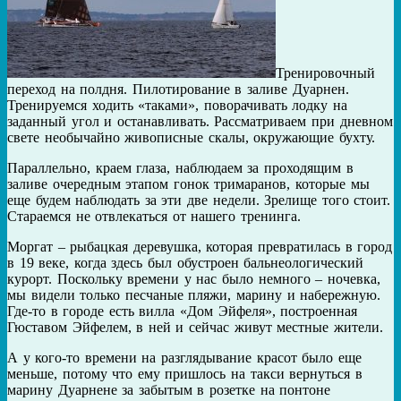
Тренировочный
переход на полдня. Пилотирование в заливе Дуарнен.
Тренируемся ходить «таками», поворачивать лодку на
заданный угол и останавливать. Рассматриваем при дневном
свете необычайно живописные скалы, окружающие бухту.
Параллельно, краем глаза, наблюдаем за проходящим в
заливе очередным этапом гонок тримаранов, которые мы
еще будем наблюдать за эти две недели. Зрелище того стоит.
Стараемся не отвлекаться от нашего тренинга.
Моргат – рыбацкая деревушка, которая превратилась в город
в 19 веке, когда здесь был обустроен бальнеологический
курорт. Поскольку времени у нас было немного – ночевка,
мы видели только песчаные пляжи, марину и набережную.
Где-то в городе есть вилла «Дом Эйфеля», построенная
Гюставом Эйфелем, в ней и сейчас живут местные жители.
А у кого-то времени на разглядывание красот было еще
меньше, потому что ему пришлось на такси вернуться в
марину Дуарнене за забытым в розетке на понтоне