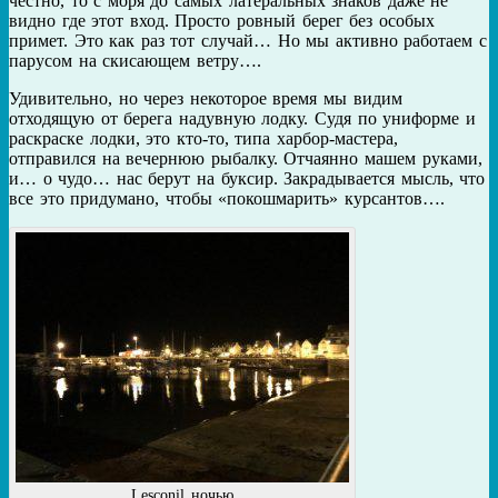
честно, то с моря до самых латеральных знаков даже не
видно где этот вход. Просто ровный берег без особых
примет. Это как раз тот случай… Но мы активно работаем с
парусом на скисающем ветру….
Удивительно, но через некоторое время мы видим
отходящую от берега надувную лодку. Судя по униформе и
раскраске лодки, это кто-то, типа харбор-мастера,
отправился на вечернюю рыбалку. Отчаянно машем руками,
и… о чудо… нас берут на буксир. Закрадывается мысль, что
все это придумано, чтобы «покошмарить» курсантов….
Lesconil ночью