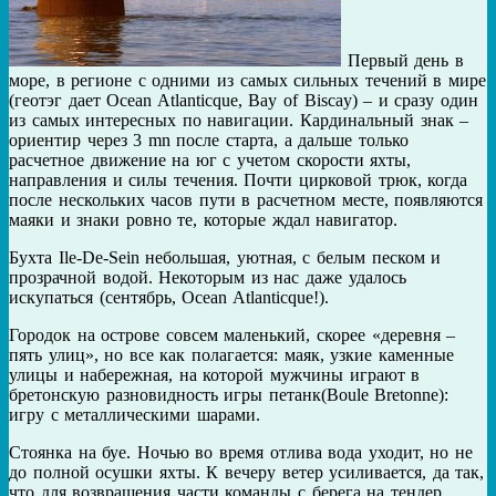
Первый день в
море, в регионе с одними из самых сильных течений в мире
(геотэг дает Ocean Atlanticque, Bay of Biscay) – и сразу один
из самых интересных по навигации. Кардинальный знак –
ориентир через 3 mn после старта, а дальше только
расчетное движение на юг с учетом скорости яхты,
направления и силы течения. Почти цирковой трюк, когда
после нескольких часов пути в расчетном месте, появляются
маяки и знаки ровно те, которые ждал навигатор.
Бухта Ile-De-Sein небольшая, уютная, с белым песком и
прозрачной водой. Некоторым из нас даже удалось
искупаться (сентябрь, Ocean Atlanticque!).
Городок на острове совсем маленький, скорее «деревня –
пять улиц», но все как полагается: маяк, узкие каменные
улицы и набережная, на которой мужчины играют в
бретонскую разновидность игры петанк(Boule Bretonne):
игру с металлическими шарами.
Стоянка на буе. Ночью во время отлива вода уходит, но не
до полной осушки яхты. К вечеру ветер усиливается, да так,
что для возвращения части команды с берега на тендер