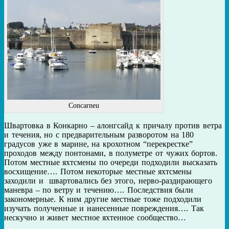
Concarneu
Швартовка в Конкарно – алонгсайд к причалу против ветра
и течения, но с предварительным разворотом на 180
градусов уже в марине, на крохотном “перекрестке”
проходов между понтонами, в полуметре от чужих бортов.
Потом местные яхтсмены по очереди подходили высказать
восхищение…. Потом некоторые местные яхтсмены
заходили и швартовались без этого, нерво-раздирающего
маневра – по ветру и течению…. Последствия были
закономерные. К ним другие местные тоже подходили
изучать полученные и нанесенные повреждения…. Так
нескучно и живет местное яхтенное сообщество…