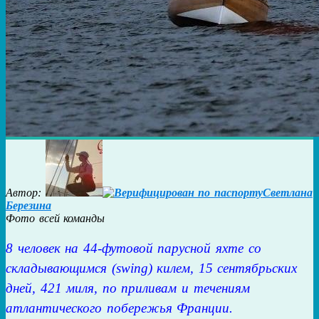
Автор:
Светлана
Березина
Фото всей команды
8 человек на 44-футовой парусной яхте со
складывающимся (swing) килем, 15 сентябрьских
дней, 421 миля, по приливам и течениям
атлантического побережья Франции.