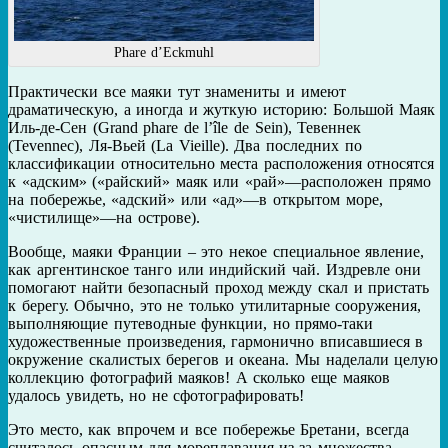
Phare d’Eckmuhl
Практически все маяки тут знамениты и имеют
драматическую, а иногда и жуткую историю: Большой Маяк
Иль-де-Сен (Grand phare de l’île de Sein), Тевеннек
(Tevennec), Ля-Вьей (La Vieille). Два последних по
классификации относительно места расположения относятся
к «адским» («райский» маяк или «рай»—расположен прямо
на побережье, «адский» или «ад»—в открытом море,
«чистилище»—на острове).
Вообще, маяки Франции – это некое специальное явление,
как аргентинское танго или индийский чай. Издревле они
помогают найти безопасный проход между скал и пристать
к берегу. Обычно, это не только утилитарные сооружения,
выполняющие путеводные функции, но прямо-таки
художественные произведения, гармонично вписавшиеся в
окружение скалистых берегов и океана. Мы наделали целую
коллекцию фотографий маяков! А сколько еще маяков
удалось увидеть, но не сфотографировать!
Это место, как впрочем и все побережье Бретани, всегда
считалось опасным для мореплавания из-за множества