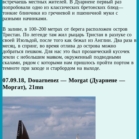
встречаешь местных жителей. В Дуарнене первый раз
попробовали одно из классических бретонских блюд—
тонкие блинчики из гречневой и пшеничной муки с
разными начинками.
В заливе, в 100–200 метрах от берега расположен остров
Тристан. По легенде там жил рыцарь Тристан в разлуке со
своей Изольдой, после того как бежал из Англии. Два раза в
месяц, в спринг, во время отлива до острова можно
добраться пешком. Для нас это был прозаический кусочек
земли с небольшим маяком, окруженный подводными
скалами, рядом с которыми нам пришлось пройти портом в
темноте при заходе и старбордом на выходе.
07.09.18, Douarnenez — Morgat (Дуарнене —
Моргат), 21mn