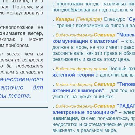
 по яхтингу, ни в
с прогнозами погоды различных тип
рах. Поэтому, мы
погодообразования под отдельным 
ную международную
.
Канары
(Тенерифе)
Спецкурс
“С
– тренинг всевозможных типов шва
отивоположное не
онимается ветер,
.
Семинар
“Морск
Видео‑конференц‑
 экипаж и может
коммуникации с властями”
– кто,
им прибором.
должен в море, на что имеет право
рассчитывать, как эти права и обяз
т всего, чем вы
реализовать и какова этому цена.
аться на вопросах
о бы подсказать
.
Полный яхт
Видео‑конференц‑режим
тинным и аппарент
яхтенной теории
с дополнительны
качественного
.
Семинар
“Типов
Видео‑конференц‑
таточно для
яхтенных шкиперов”
– для тех, к
осы теста
.
учиться на чужих ошибках.
.
Семинар
“РАДАР
Видео‑конференц‑
электронные помощники”
–
элек
навигация
, как ею пользоваться, 
недостатки и систематические уязв
выживать в реальном мире.