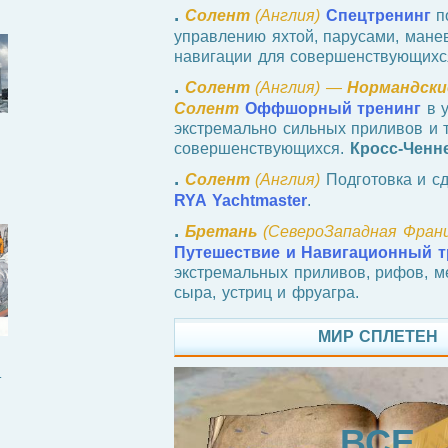
.
Солент
(Англия)
Спецтренинг
п
управлению яхтой, парусами, мане
навигации для совершенствующихс
.
Солент
(Англия) —
Нормандски
Солент
Оффшорный тренинг
в у
экстремально сильных приливов и 
совершенствующихся.
Кросс-Ченн
.
Солент
(Англия)
Подготовка и сд
RYA Yachtmaster
.
.
Бретань
(СевероЗападная Франц
Путешествие и Навигационный т
экстремальных приливов, рифов, ме
сыра, устриц и фруагра.
МИР СПЛЕТЕН
И
ВСЕ