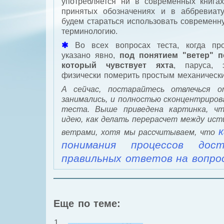
употребляется ни в современных книгах
принятых обозначениях и в аббревиату
будем стараться использовать современ
терминологию.
Во всех вопросах теста, когда пр
указано явно,
под понятием "ветер" п
который чувствует яхта
, паруса,
физически померить простым механическ
А сейчас, постарайтесь отвлечься о
занимались, и полностью сконцентриров
теста. Выше приведена картинка, чт
идею, как делать перерасчет между ис
ветрами, хотя мы рассчитываем, что
понимания процессов дос
правильных ответов на вопр
Еще по теме: