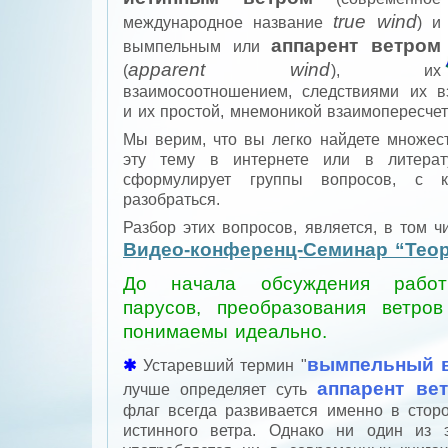
true wind
международное название
) и
аппарент ветром
вымпельным или
apparent wind
(
), их
взаимосоотношением, следствиями их в
и их простой, мнемоникой взаимопересчет
Мы верим, что вы легко найдете множес
эту тему в интернете или в литерат
сформулирует группы вопросов, с к
разобраться.
Разбор этих вопросов, является, в том ч
Видео-конференц-Семинар “Теор
До начала обсуждения работ
парусов, преобразования ветро
понимаемы идеально.
вымпельный 
Устаревший термин "
аппарент ве
лучше определяет суть
флаг всегда развивается именно в сторо
истинного ветра. Однако ни один из 