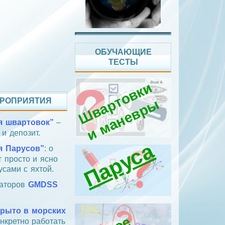
ОБУЧАЮЩИЕ
ТЕСТЫ
Ш
в
а
т
о
в
к
и
и
м
а
н
е
в
р
РОПРИЯТИЯ
р
ы
я швартовок”
–
 и депозит.
Паруса
я Парусов”
: о
т просто и ясно
усами с яхтой.
раторов
GMDSS
крыто в морских
онкретно работать