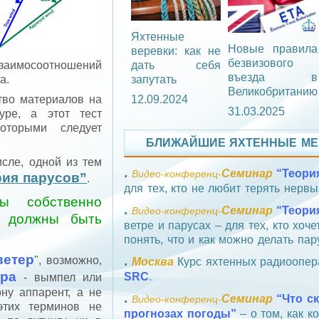
Яхтенные
Новые правила
веревки: как не
безвизового
дать себя
заимосоотношений
въезда в
запутать
а.
Великобританию
12.09.2024
тво материалов на
31.03.2025
уре, а этот тест
оторыми следует
БЛИЖАЙШИЕ ЯХТЕННЫЕ МЕ
исле, одной из тем
.
Семинар
“Теори
Видео‑конференц‑
ия парусов”
.
для тех, кто не любит терять нервы
ы собственно
.
Семинар
“Теори
Видео‑конференц‑
в должны быть
ветре и парусах – для тех, кто хоче
понять, что и как можно делать пар
ветер
.
", возможно,
Москва
Курс яхтенных радиоопе
тра
SRC
.
- вымпел или
ну аппарент, а не
.
Семинар
“Что с
Видео‑конференц‑
этих терминов не
прогнозах погоды”
– о том, как к