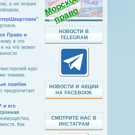
о
р
с
к
о
е
п
р
а
в
ов, а не теория
М
о
облаком.
уперШвартовка”
ртовок.
НОВОСТИ В
ое Право и
TELEGRAM
 кому и что
 и на что может
анности
мастерский курс
ми темами.
ые ошибки
НОВОСТИ И АКЦИИ
то предпочитает
НА FACEBOOK
 и его
тронная
СМОТРИТЕ НАС В
преимущества,
ИНСТАГРАМ
имости. Как