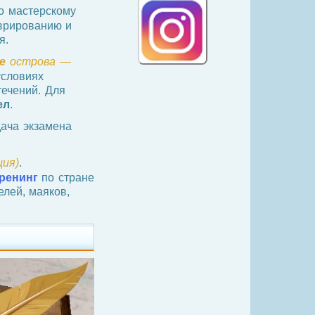
о мастерскому
врированию и
я.
е
острова —
словиях
течений. Для
ел
.
ача экзамена
ия)
.
ренинг
по стране
лей, маяков,