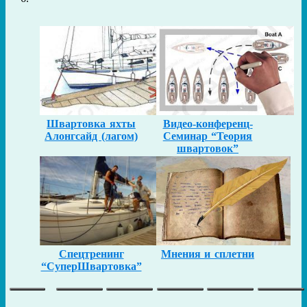
Швартовка яхты
Видео-конференц-
Алонгсайд (лагом)
Семинар “Теория
швартовок”
Спецтренинг
Мнения и сплетни
“СуперШвартовка”