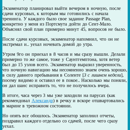
Экзаменатор планировал выйти вечером в ночную, после
сдачи курсовых, к которым мы готовились с начала
тренинга. У каждого было свое задание Passage Plan,
конкретно у меня из Портсмута дойти до Сент-Мало.
Объяснял свой план примерно минут 45, вопросов не было.
После сдачи курсовых, экзаменатор напомнил, что он не
экстремал и.. уехал ночевать домой до утра.
Утром 9го он приехал в 8 часов и мы сразу вышли. Делали
примерно то же самое, тоже у Саунтгемптона, хотя ветер
был до 15 узлов всего. Экзаменатор выразил уверенность,
что ночную навигацию мы несомненно знаем очень хорошо,
в силу давнего пребывания в Соленте [
3 с лишнем недели
],
посему видимо и оставил ее в покое.. Насколько мы поняли,
он дал шанс исправить то, что не получилось вчера.
В итоге, часа через 3 мы уже заходили на парусах (как
рекомендовал
Александр
) в речку и вскоре отшвартовались
в марине в тревожном состоянии.
Но опять все обошлось. Экзаменатор заполнил отчеты,
поздравил каждого отдельно со сдачей, после чего сразу
уехал.