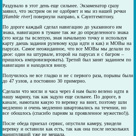
Раздувало в этот день еще сильнее. Экзаменатор сразу
заявил, что экстрим он не одобряет и мы из нашей речки
[
Hamble river
] повернули направо, к Саунтгемптону.
По дороге каждый сделал навигацию до указанного им
знака, навигацию в тумане так же до определенного знака
(это когда ты вслепую, зная начальную точку и используя
карту даешь задания рулевому куда идти и как) и MOBы на
парусах. Самое неожиданное, что все MOBы мы делали по
двое: один на штурвале, второй на парусах и с багром –
пришлось импровизировать). Третий был занят заданием по
навигации и находился внизу.
Получилось не все гладко и не с первого раза, порывы были
до 47 узлов, а постоянно 30 примерно.
Сделали что могли и часа через 4 нам было велено идти в
нашу марину, так как задуло еще сильнее. По дороге, в
канале, намотали какую то веревку на винт, поэтому шли
медленно и очень медленно швартовались на течении, но
все обошлось (спасибо парням за проявленное мужество!)).
После обеда приехал сервис, опустили камеру, увидели
веревку и оставили как есть, так как она после нескольких
манипуляций уже не мешала.