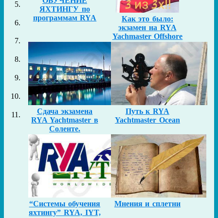
ОБУЧЕНИЕ
ЯХТИНГУ по
программам RYA
Как это было:
экзамен на RYA
Yachmaster Offshore
в Соленте
Сдача экзамена
Путь к RYA
RYA Yachtmaster в
Yachtmaster Ocean
Соленте.
“Системы обучения
Мнения и сплетни
яхтингу” RYA, IYT,