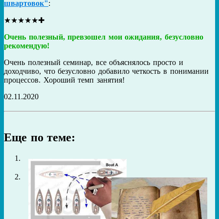
швартовок"
:
★
★
★
★
★
✚
Очень полезный, превзошел мои ожидания, безусловно
рекомендую!
Очень полезный семинар, все объяснялось просто и
доходчиво, что безусловно добавило четкость в понимании
процессов. Хороший темп занятия!
02.11.2020
Еще по теме: