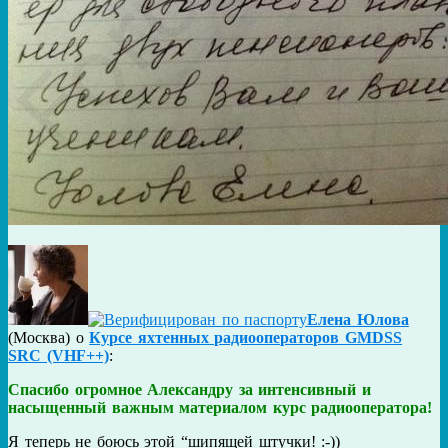
Елена Юлова
(
Москва
) о
Курсе яхтенных радиооператоров GMDSS
SRC (VHF++)
:
Спасибо огромное Александру за интенсивный и
насыщенный важным материалом курс радиооператора!
Я теперь не боюсь этой “шипящей штучки! :-))