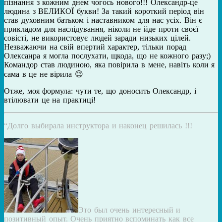
пізнання з кожним днем чогось нового!!! Олександр-це
людина з ВЕЛИКОЇ букви! За такий короткий період він
став духовним батьком і наставником для нас усіх. Він є
прикладом для наслідування, ніколи не йде проти своєї
совісті, не використовує людей заради низьких цілей.
Незважаючи на свій впертий характер, тільки порад
Олексанра я могла послухати, щкода, що не кожного разу;)
Командор став людиною, яка повірила в мене, навіть коли я
сама в це не вірила 😉
Отже, моя формула: чути те, що доносить Олександр, і
втілювати це на практиці!
“Долго выбирала инструктора и наконец решилась !!!
Это был очень интересный и
позитивный опыт. Очень приятно вспоминать как все