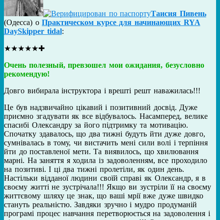
Таисия Пивень
(
Одесса
) о
Практическом курсе для начинающих RYA
DaySkipper tidal
:
★
★
★
★
★
✚
Очень полезный, превзошел мои ожидания, безусловно
рекомендую!
Довго вибирала інструктора і врешті решт наважилась!!!
Це був надзвичайно цікавий і позитивний досвід. Дуже
приємно згадувати як все відбувалось. Насамперед, велике
спасибі Олександру за його підтримку та мотивацію.
Спочатку здавалось, що два тижні будуть йти дуже довго,
сумнівалась в тому, чи вистачить мені сили волі і терпіння
йти до поставленої мети. Та виявилось, що хвилювання
марні. На заняття я ходила із задоволенням, все проходило
на позитиві. І ці два тижні пролетіли, як один день.
Настільки відданої людини своїй справі як Олександр, я в
своєму житті не зустрічала!!! Якщо ви зустріли її на своєму
життєвому шляху це знак, що ваші мрії вже дуже швидко
стануть реальністю. Завдяки зручно і мудро продуманій
програмі процес навчання перетворюється на задоволення і