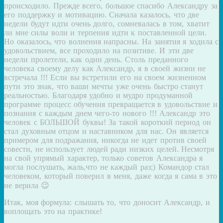
происходило. Прежде всего, большое спасибо Александру за
его поддержку и мотивацию. Сначала казалось, что две
недели будут идти очень долго, сомневалась в том, хватит
ли мне силы воли и терпения идти к поставленной цели.
Но оказалось, что волнения напрасны. На занятия я ходила с
удовольствием, все проходило на позитиве. И эти две
недели пролетели, как один день. Столь преданного
человека своему делу как Александр, я в своей жизни не
встречала !!! Если вы встретили его на своем жизненном
пути это знак, что ваши мечты уже очень быстро станут
реальностью. Благодаря удобно и мудро продуманной
программе процесс обучения превращается в удовольствие и
познания с каждым днем ​​чего-то нового !!! Александр это
человек с БОЛЬШОЙ буквы! За такой короткий период он
стал духовным отцом и наставником для нас. Он является
примером для подражания, никогда не идет против своей
совести, не использует людей ради низких целей. Несмотря
на свой упрямый характер, только советов Александра я
могла послушать, жаль,что не каждый раз;) Командор стал
человеком, который поверил в меня, даже когда я сама в это
не верила 😉
Итак, моя формула: слышать то, что доносит Александр, и
воплощать это на практике!