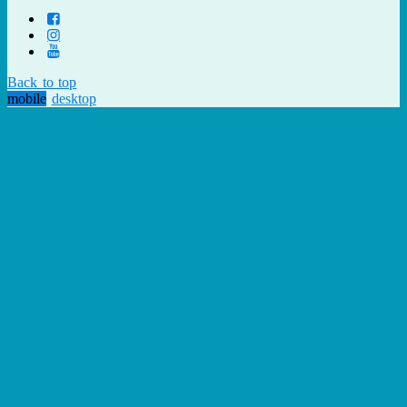
Back to top
mobile
desktop