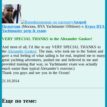
Андрей
Полозухин
(
Москва
,
RYA Yachtmaster Offshore
) о
Курсе RYA
Yachtmaster prep & exam
:
VERY SPECIAL THANKS to the Alexander Guskov!
And most of all, I’d like to say VERY SPECIAL THANKS to
the
Alexander Guskov
. The man, who took me to the Solent and
gave a real feeling of what sailing is for real, inspired me to many
great yachting adventures, pushed me and believed in me and
provided training that way, so Yachtmaster exam was actually
much easier than typical Alexander’s exercise:)
Thank you guys and see you in the Ocean!
21.10.2014
Еще по теме: