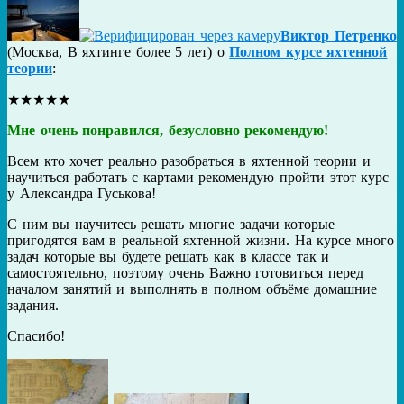
Виктор Петренко
(
Москва
,
В яхтинге более 5 лет
) о
Полном курсе яхтенной
теории
:
★
★
★
★
★
Мне очень понравился, безусловно рекомендую!
Всем кто хочет реально разобраться в яхтенной теории и
научиться работать с картами рекомендую пройти этот курс
у Александра Гуськова!
С ним вы научитесь решать многие задачи которые
пригодятся вам в реальной яхтенной жизни. На курсе много
задач которые вы будете решать как в классе так и
самостоятельно, поэтому очень Важно готовиться перед
началом занятий и выполнять в полном объёме домашние
задания.
Спасибо!