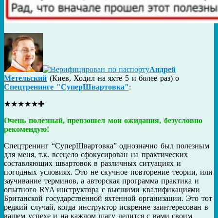
Андрей
Метельский
(
Киев
,
Ходил на яхте 5 и более раз
) о
Спецтренинге "СуперШвартовка"
:
★
★
★
★
★
✚
Очень полезный, превзошел мои ожидания, безусловно
рекомендую!
Спецтренинг “СуперШвартовка” однозначно был полезным
для меня, т.к. всецело сфокусирован на практических
составляющих швартовок в различных ситуациях и
погодных условиях. Это не скучное повторение теории, или
заучивание терминов, а авторская программа практика и
опытного RYA инструктора с высшими квалификациями
Британской государственной яхтенной организации. Это тот
редкий случай, когда инструктор искренне заинтересован в
вашем успехе и на каждом шагу делится с вами своим