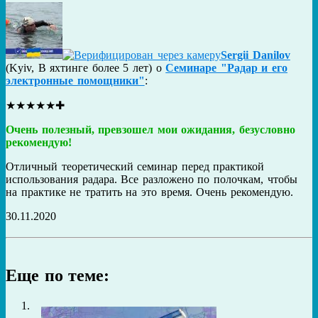
Sergii Danilov
(
Kyiv
,
В яхтинге более 5 лет
) о
Семинаре "Радар и его
электронные помощники"
:
★
★
★
★
★
✚
Очень полезный, превзошел мои ожидания, безусловно
рекомендую!
Отличный теоретический семинар перед практикой
использования радара. Все разложено по полочкам, чтобы
на практике не тратить на это время. Очень рекомендую.
30.11.2020
Еще по теме: