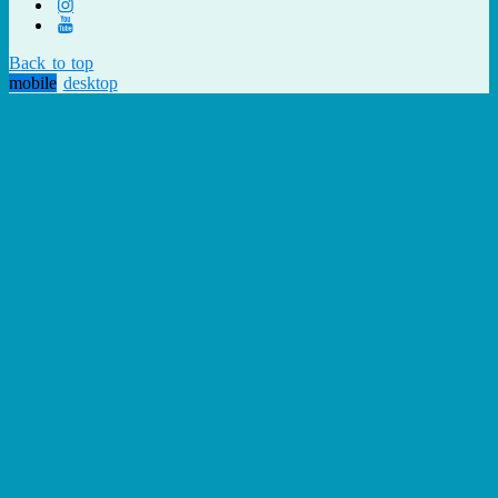
Back to top
mobile
desktop