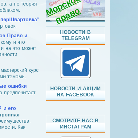
о
р
с
к
о
е
п
р
а
в
ов, а не теория
М
о
облаком.
уперШвартовка”
ртовок.
НОВОСТИ В
ое Право и
TELEGRAM
 кому и что
 и на что может
анности
мастерский курс
ми темами.
ые ошибки
НОВОСТИ И АКЦИИ
то предпочитает
НА FACEBOOK
 и его
тронная
СМОТРИТЕ НАС В
преимущества,
ИНСТАГРАМ
имости. Как