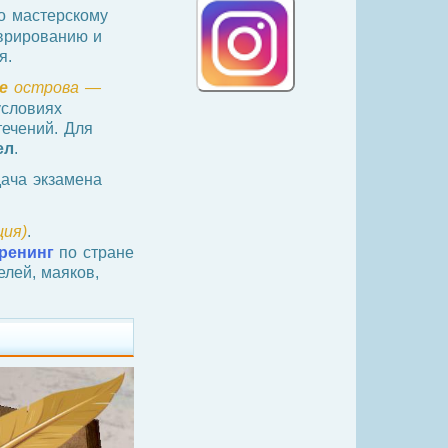
о мастерскому
врированию и
я.
е
острова —
словиях
течений. Для
ел
.
ача экзамена
ия)
.
ренинг
по стране
лей, маяков,