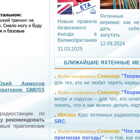
Яхтенные
Новые правила
веревки: как не
безвизового
дать себя
въезда в
запутать
Великобританию
12.09.2024
31.03.2025
БЛИЖАЙШИЕ ЯХТЕННЫЕ МЕ
.
Семинар
“Теори
Видео‑конференц‑
для тех, кто не любит терять нервы
Юрий Аммосов
ераторов GMDSS
.
Семинар
“Теори
Видео‑конференц‑
ветре и парусах – для тех, кто хоче
понять, что и как можно делать пар
радиостанции по
.
Москва
Курс яхтенных радиоопе
у рекомендовать
SRC
.
овые практические
.
Семинар
“Что с
Видео‑конференц‑
прогнозах погоды”
– о том, как к