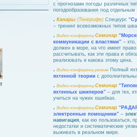
с прогнозами погоды различных тип
погодообразования под отдельным 
.
Канары
(Тенерифе)
Спецкурс
“С
– тренинг всевозможных типов шва
.
Семинар
“Морск
Видео‑конференц‑
коммуникации с властями”
– кто,
должен в море, на что имеет право
рассчитывать, как эти права и обяз
реализовать и какова этому цена.
.
Полный яхт
Видео‑конференц‑режим
яхтенной теории
с дополнительны
и
.
Семинар
“Типов
Видео‑конференц‑
яхтенных шкиперов”
– для тех, к
учиться на чужих ошибках.
.
Семинар
“РАДАР
Видео‑конференц‑
электронные помощники”
–
элек
навигация
, как ею пользоваться, 
недостатки и систематические уязв
выживать в реальном мире.