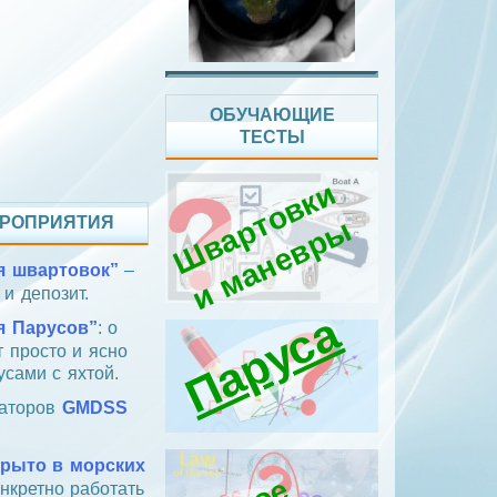
ОБУЧАЮЩИЕ
ТЕСТЫ
Ш
в
а
т
о
в
к
и
и
м
а
н
е
в
р
РОПРИЯТИЯ
р
ы
я швартовок”
–
 и депозит.
Паруса
я Парусов”
: о
т просто и ясно
усами с яхтой.
раторов
GMDSS
крыто в морских
онкретно работать