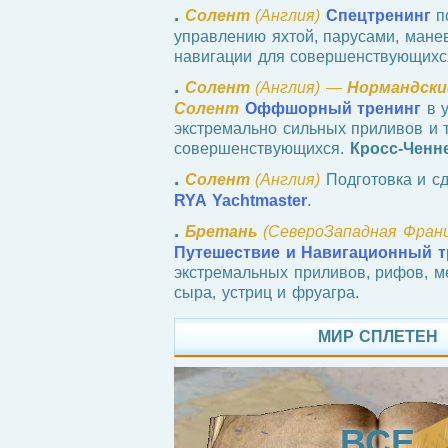
.
Солент
(Англия)
Спецтренинг
п
управлению яхтой, парусами, мане
навигации для совершенствующихс
.
Солент
(Англия) —
Нормандски
Солент
Оффшорный тренинг
в у
экстремально сильных приливов и 
совершенствующихся.
Кросс-Ченн
.
Солент
(Англия)
Подготовка и сд
RYA Yachtmaster
.
.
Бретань
(СевероЗападная Франц
Путешествие и Навигационный т
экстремальных приливов, рифов, ме
сыра, устриц и фруагра.
МИР СПЛЕТЕН
ВСЕ