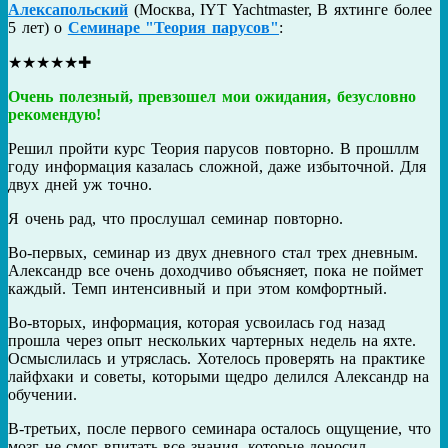
Алексапольский
(
Москва
,
IYT Yachtmaster
,
В яхтинге более
5 лет
) о
Семинаре "Теория парусов"
:
★
★
★
★
★
✚
Очень полезный, превзошел мои ожидания, безусловно
рекомендую!
Решил пройти курс Теория парусов повторно. В прошллм
году информация казалась сложной, даже избыточной. Для
двух дней уж точно.
Я очень рад, что прослушал семинар повторно.
Во-первых, семинар из двух дневного стал трех дневным.
Александр все очень доходчиво объясняет, пока не поймет
каждый. Темп интенсивный и при этом комфортный.
Во-вторых, информация, которая усвоилась год назад
прошла через опыт нескольких чартерных недель на яхте.
Осмыслилась и утряслась. Хотелось проверять на практике
лайфхаки и советы, которыми щедро делился Александр на
обучении.
В-третьих, после первого семинара осталось ощущение, что
мозг не смог впитать все знания, которые доносил