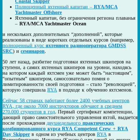
Coastal Skipper
Полноценный яхтенный капитан –
RYA
/
MCA
Yachtmaster Offshore
Яхтенный капитан, без ограничения региона плаванья
–
RYA/MCA Yachtmaster Ocean
и нескольких дополнительных “дополнений”, которые
реализованы в виде коротких отдельных курсов (например,
полноценный курс
яхтенного радиооператора GMDSS
SRC
) и
семинаров
.
50 лет назад, разбитие подготовки яхтенных шкиперов на
ступени, а самих яхтенных шкиперов на уровни, находясь
на котором каждый яхтсмен уже может быть “настоящим”,
“опытным” шкипером, самосознательно помня о
лимитированности своей подготовки – стало “революцией”,
которую совершила
RYA
в подходе к обучению яхтсменов.
Сейчас 58 странах работают более 2400 учебных центров
RYA, где около 7000 инструкторов обучают в среднем
270.000 студентов в год
. Первый сертификат компетенции,
дающий право самостоятельного управления яхтой, выдается
после прохождения
двухнедельного
практических
комбинированного курса RYA Competent Crew + RYA
Day Skipper
в одном из учебных центров
RYA
в
Великобритании, Испании (Канары) или одной из других