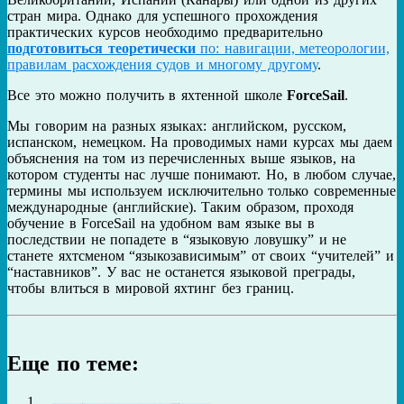
стран мира. Однако для успешного прохождения
практических курсов необходимо предварительно
подготовиться теоретически
по: навигации, метеорологии,
правилам расхождения судов и многому другому
.
Все это можно получить в яхтенной школе
ForceSail
.
Мы говорим на разных языках: английском, русском,
испанском, немецком. На проводимых нами курсах мы даем
объяснения на том из перечисленных выше языков, на
котором студенты нас лучше понимают. Но, в любом случае,
термины мы используем исключительно только современные
международные (английские). Таким образом, проходя
обучение в ForceSail на удобном вам языке вы в
последствии не попадете в “языковую ловушку” и не
станете яхтсменом “языкозависимым” от своих “учителей” и
“наставников”. У вас не останется языковой преграды,
чтобы влиться в мировой яхтинг без границ.
Еще по теме: