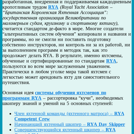
разработанная, внедренная и поддерживаемая каждодневным
кропотливым трудом
RYA
(Royal Yacht Association –
“Британская Королевская Яхтенная Ассоциация”:
государственная организация Великобритании по
маломерным судам, круизному и спортивному яхтингу)
,
считается стандартом де-факто в мире. Многие создатели
“альтернативных систем обучения” копировали и названия и
программы, но не смогли ни поставить подготовку
собственно инструкторов, ни контроль ни за их работой, ни
за выполнением программ и методик так, как это
продолжает делать RYA. В результате, именно яхтсмены,
обученные и сертифицированные по стандартам
RYA
,
пользуются во всем мире заслуженным уважением.
Практически в любом уголке мира такой яхтсмен с
легкостью может арендовать яхту для самостоятельного
путешествия.
Основная идея
системы обучения яхтсменов по
программам RYA
– рассортировка “кучи”, необходимых
шкиперу знаний и умений на 5 основных ступеней:
Член яхтенной команды (яхтенного матроса) –
RYA
Competent Crew
Начинающий яхтенный шкипер –
RYA
Day Skipper
Совершенствующийся яхтенный шкипер –
RYA