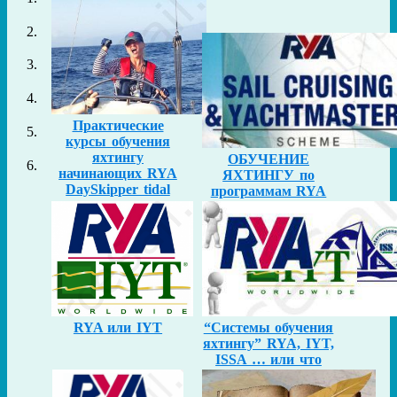
Практические
курсы обучения
яхтингу
ОБУЧЕНИЕ
начинающих RYA
ЯХТИНГУ по
DaySkipper tidal
программам RYA
RYA или IYT
“Системы обучения
яхтингу” RYA, IYT,
ISSA … или что
откуда взялось.
Истории всплытия.