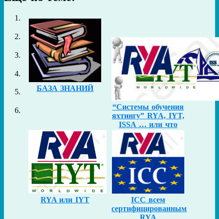
БАЗА ЗНАНИЙ
“Системы обучения
яхтингу” RYA, IYT,
ISSA … или что
откуда взялось.
Истории всплытия.
RYA или IYT
ICC всем
сертифицированным
RYA