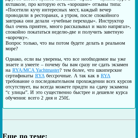
яхтшколе, про которую есть «хорошие» отзывы типа:
«Посетили кучу интересных мест, каждый вечер
проводили в ресторанах, а утром, после спокойного
завтрака они делали «учебные переходы». Инструктор
был очень приятен, много рассказывал и мало напрягал»,
спокойно покататься неделю-две и получить заветную
«корочку».
Вопрос только, что вы потом будете делать в реальном
море?
Однако, если вы уверены, что все необходимое вы уже
знаете и умеете – почему бы вам сразу не сдать экзамен
на
RYA/MCA Yachtmaster
? тем более, что шкиперские
сертификаты
RYA
бессрочные. А так как в
RYA
требование о последовательном прохождении всех курсов
отсутствует, вы всегда можете придти на сдачу экзамена
“с улицы”. И это существенно быстрее и дешевле курса
обучения: всего 2 дня и 250£.
Еще по теме: