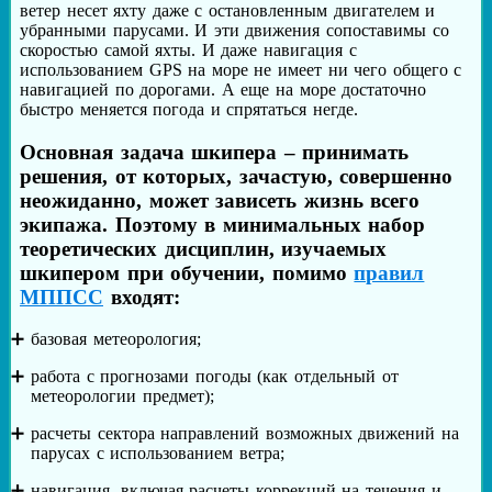
ветер несет яхту даже с остановленным двигателем и
убранными парусами. И эти движения сопоставимы со
скоростью самой яхты. И даже навигация с
использованием GPS на море не имеет ни чего общего с
навигацией по дорогами. А еще на море достаточно
быстро меняется погода и спрятаться негде.
Основная задача шкипера – принимать
решения, от которых, зачастую, совершенно
неожиданно, может зависеть жизнь всего
экипажа. Поэтому в минимальных набор
теоретических дисциплин, изучаемых
шкипером при обучении, помимо
правил
МППСС
входят:
базовая метеорология;
работа с прогнозами погоды (как отдельный от
метеорологии предмет);
расчеты сектора направлений возможных движений на
парусах с использованием ветра;
навигация, включая расчеты коррекций на течения и