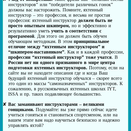
инструкторов” или “победители различных гонок”
должны вас насторожить. Помните, яхтенный
инструктор – это профессия, и весьма не простая
профессия: яхтенный инструктор
должен быть не
просто опытным шкипером,
но и эффективно и
результативно уметь
учить в соответствии с
программой
. Для этого он должен быть обучен
обучающим методикам. В этом
принципиальное
отличие между “яхтенным инструктором” и
“шкипером-наставником”
. Как и в каждой профессии,
профессии “яхтенный инструктор” тоже учатся
. В
России нет ни одного признанного в мире центра
подготовки яхтенных инструкторов.
Поэтому, если на
сайте вы не находите описания где и когда Ваш
будущий яхтенный инструктор обучался – скорее всего
это один из массы “самоназначенных” инструкторов. К
сожалению, в русскоязычных яхтенных школах IYT,
ISSA и пр. таких подавляющее большинство.
Вас заманивают инструкторами – великими
гонщиками.
Подумайте: вы уже прямо сейчас идете
учиться гоняться и становиться спортсменом, или на
вашем этапе вам надо научиться безопасно и надежно
управлять яхтой?