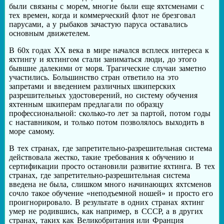
были связаны с морем, многие были еще яхтсменами с
тех времен, когда и коммерческий флот не брезговал
парусами, а у рыбаков зачастую паруса оставались
основным движетелем.
В 60х годах XX века в мире начался всплеск интереса к
яхтингу и яхтингом стали заниматься люди, до этого
бывшие далекими от моря. Трагические случаи заметно
участились. Большинство стран ответило на это
запретами и введением различных шкиперских
разрешительных удостоверений, но систему обучения
яхтенным шкиперам предлагали по образцу
профессиональной: сколько-то лет за партой, потом годы
с наставником, и только потом позволялось выходить в
море самому.
В тех странах, где запретительно-разрешительная система
действовала жестко, такие требования к обучению и
сертификации просто остановили развитие яхтинга. В тех
странах, где запретительно-разрешительная система
введена не была, слишком много начинающих яхтсменов
сочло такое обучение «неподъемной ношей» и просто его
проигнорировало. В результате в одних странах яхтинг
умер не родившись, как например, в СССР, а в других
странах, таких как Великобритания или Франция