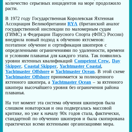
количество серьезных инцидентов на море продолжило
расти.
В 1972 году Государственная Королевская Яхтенная
Ассоциация Великобритании
RYA
(британский аналог
государственной инспекции по маломерным судам
(ГИМС) и Федерации Парусного Спорта (ФПС) России)
внедрила новый подход к обучению яхтсменов:
поэтапное обучение и сертификация шкиперов с
определенными ограничениями по удаленности, времени
и условиям плаванья для каждого этапа. Так появились
уровни яхтенных квалификаций
Competent Crew
,
Day
Skipper
,
Coastal Skipper
,
Yachtmaster Coastal
,
Yachtmaster Offshore
и
Yachtmaster Ocean
. В этой схеме
Yachtmaster Offshore
принимается за полноценного
яхтенного шкипера, а
Yachtmaster Ocean
– за яхтенного
шкипера высочайшего уровня без ограничения района
плаванья.
На тот момент эта система обучения шкиперов была
слишком новаторская и она подвергалась массовой
критике, но уже к началу 90х годов стала, фактически,
стандартной по обучению шкиперов и была скопирована
практически всеми яхтенными организациями мира.