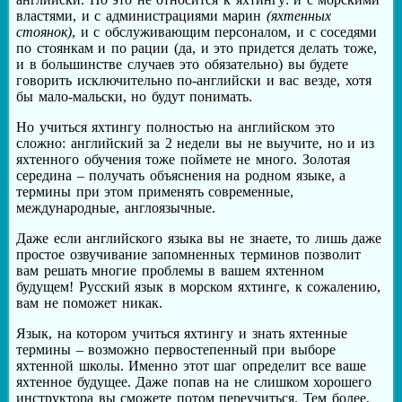
властями, и с администрациями марин
(яхтенных
стоянок)
, и с обслуживающим персоналом, и с соседями
по стоянкам и по рации (да, и это придется делать тоже,
и в большинстве случаев это обязательно) вы будете
говорить исключительно по-английски и вас везде, хотя
бы мало-мальски, но будут понимать.
Но учиться яхтингу полностью на английском это
сложно: английский за 2 недели вы не выучите, но и из
яхтенного обучения тоже поймете не много. Золотая
середина – получать объяснения на родном языке, а
термины при этом применять современные,
международные, англоязычные.
Даже если английского языка вы не знаете, то лишь даже
простое озвучивание запомненных терминов позволит
вам решать многие проблемы в вашем яхтенном
будущем! Русский язык в морском яхтинге, к сожалению,
вам не поможет никак.
Язык, на котором учиться яхтингу и знать яхтенные
термины – возможно первостепенный при выборе
яхтенной школы. Именно этот шаг определит все ваше
яхтенное будущее. Даже попав на не слишком хорошего
инструктора вы сможете потом переучиться. Тем более,