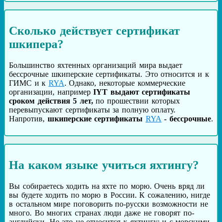
Сколько действует сертификат
шкипера?
Большинство яхтенных организаций мира выдает
бессрочные шкиперские сертификаты. Это относится и к
ГИМС и к
RYA
. Однако, некоторые коммерческие
организации, например
IYT выдают сертификаты
сроком действия 5 лет,
по прошествии которых
перевыпускают сертификаты за полную оплату.
Напротив,
шкиперские сертификаты
RYA
- бессрочные
.
На каком языке учиться яхтингу?
Вы собираетесь ходить на яхте по морю. Очень вряд ли
вы будете ходить по морю в России. К сожалению, нигде
в остальном мире поговорить по-русски возможности не
много. Во многих странах люди даже не говорят по-
английски. Но это не относится к яхтингу: и с морскими