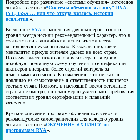
Подробнее про различные «системы обучения» яхтсменов
читайте в статье «
“Системы обучения яхтингу” RYA,
IYT, ISSA … или что откуда взялось. Истории
всплытия.
».
Введенные
RYA
ограничения для шкиперов разного
уровня всегда носили рекомендательный характер, что в
соответствии с английским менталитетом всегда
выполняется неукоснительно. К сожалению, такой
менталитет присущ жителям далеко не всех стран.
Поэтому власти некоторых других стран, внедрив
подобную поэтапную схему обучения и сертификации
шкиперов внедрили более строгий контроль за
плаваньями яхтсменов. К сожалению, это ни как не
повлияло на самосознание и ответственность шкиперов
третьих стран. Поэтому, в настоящий время остальные
страны не быстро, но планомерно ужесточают требования
соответствия уровня сертификации и плаваний
яхтсменов.
Краткое описание программ обучения яхтсменов и
рекомендуемые самоограничения для каждого уровня
читайте в статье «
ОБУЧЕНИЕ ЯХТИНГУ по
программам RYA
».