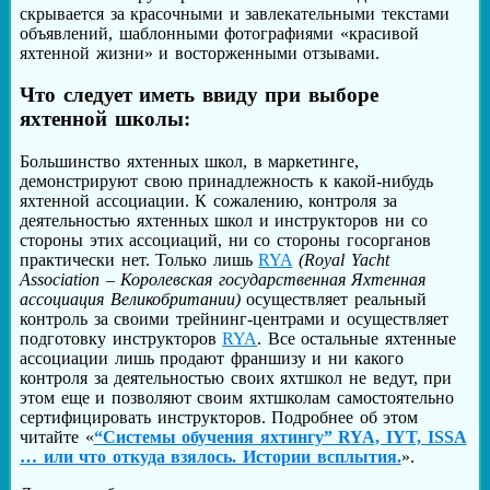
скрывается за красочными и завлекательными текстами
объявлений, шаблонными фотографиями «красивой
яхтенной жизни» и восторженными отзывами.
Что следует иметь ввиду при выборе
яхтенной школы:
Большинство яхтенных школ, в маркетинге,
демонстрируют свою принадлежность к какой-нибудь
яхтенной ассоциации. К сожалению, контроля за
деятельностью яхтенных школ и инструкторов ни со
стороны этих ассоциаций, ни со стороны госорганов
практически нет. Только лишь
RYA
(Royal Yacht
Association – Королевская государственная Яхтенная
ассоциация Великобритании)
осуществляет реальный
контроль за своими трейнинг-центрами и осуществляет
подготовку инструкторов
RYA
. Все остальные яхтенные
ассоциации лишь продают франшизу и ни какого
контроля за деятельностью своих яхтшкол не ведут, при
этом еще и позволяют своим яхтшколам самостоятельно
сертифицировать инструкторов. Подробнее об этом
читайте «
“Системы обучения яхтингу” RYA, IYT, ISSA
… или что откуда взялось. Истории всплытия.
».