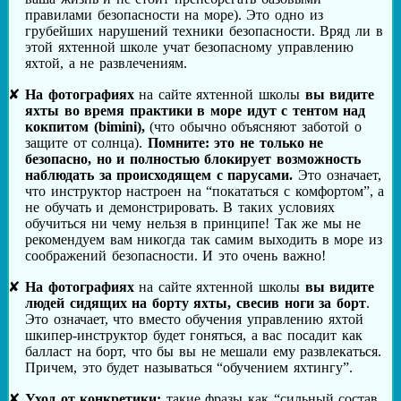
правилами безопасности на море). Это одно из
грубейших нарушений техники безопасности. Вряд ли в
этой яхтенной школе учат безопасному управлению
яхтой, а не развлечениям.
На фотографиях
на сайте яхтенной школы
вы видите
яхты во время практики в море идут с тентом над
кокпитом (bimini),
(что обычно объясняют заботой о
защите от солнца).
Помните: это не только не
безопасно, но и полностью блокирует возможность
наблюдать за происходящем с парусами.
Это означает,
что инструктор настроен на “покататься с комфортом”, а
не обучать и демонстрировать. В таких условиях
обучиться ни чему нельзя в принципе! Так же мы не
рекомендуем вам никогда так самим выходить в море из
соображений безопасности. И это очень важно!
На фотографиях
на сайте яхтенной школы
вы видите
людей сидящих на борту яхты, свесив ноги за борт
.
Это означает, что вместо обучения управлению яхтой
шкипер-инструктор будет гоняться, а вас посадит как
балласт на борт, что бы вы не мешали ему развлекаться.
Причем, это будет называться “обучением яхтингу”.
Уход от конкретики:
такие фразы как “сильный состав