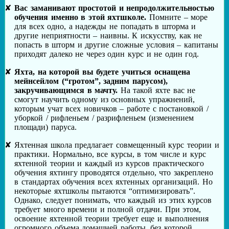
Вас заманивают простотой и непродолжительностью
обучения именно в этой яхтшколе.
Помните – море
для всех одно, а надежды не попадать в шторма и
другие неприятности – наивны. К искусству, как не
попасть в шторм и другие сложные условия – капитаны
приходят далеко не через один курс и не один год.
Яхта, на которой вы будете учиться оснащена
мейнсейлом (“гротом”, задним парусом),
закручивающимся в мачту.
На такой яхте вас не
смогут научить одному из основных упражнений,
которым учат всех новичков – работе с постановкой /
уборкой / рифленьем / разрифленьем (изменением
площади) паруса.
Яхтенная школа предлагает совмещенный курс теории и
практики. Нормально, все курсы, в том числе и курс
яхтенной теории и каждый из курсов практического
обучения яхтингу проводятся отдельно, что закреплено
в стандартах обучения всех яхтенных организаций. Но
некоторые яхтшколы пытаются “оптимизировать”.
Однако, следует понимать, что каждый из этих курсов
требует много времени и полной отдачи. При этом,
освоение яхтенной теории требует еще и выполнения
огромного объема домашней работы, без которой