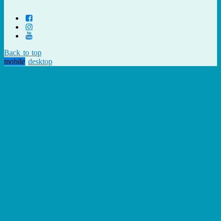
Back to top
mobile
desktop