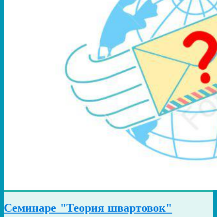
Семинаре "Теория швартовок"